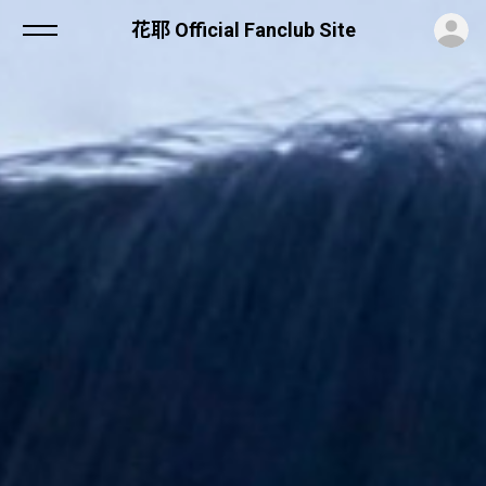
ロ
花耶 Official Fanclub Site