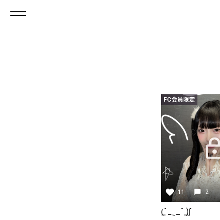
FC会員限定
11
2
(̳ˆ_ ̫ _ˆ ̳)∫