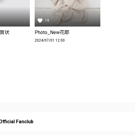
19
年賀状
Photo_New花耶
2024/07/01 12:00
ficial Fanclub