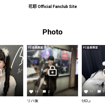
花耶 Official Fanclub Site
Photo
FC会員限定
FC会員限定
19
2
11
1
リハ後
ᗢᘏᓗ