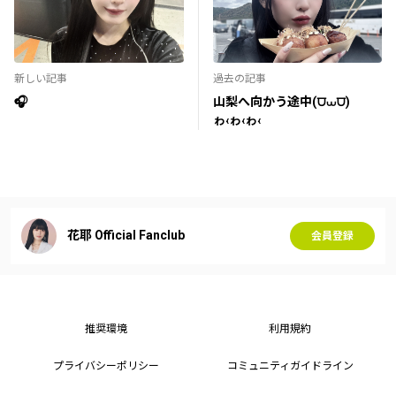
新しい記事
過去の記事
🎧
山梨へ向かう途中(⩌⩊⩌)
ゎ‹ゎ‹ゎ‹
花耶 Official Fanclub
会員登録
推奨環境
利用規約
プライバシーポリシー
コミュニティガイドライン