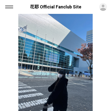
ロ
花耶 Official Fanclub Site