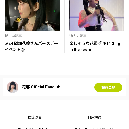
新しい記事
過去の記事
5/24 礒部花凜さんバースデー
楽しそうな花耶 ＠4/11 Sing
イベント②
in the room
花耶 Official Fanclub
会員登録
推奨環境
利用規約