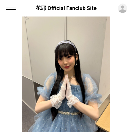
ロ
花耶 Official Fanclub Site