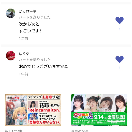
かっぴー🌹
ハートを送りました
次から次と
1
すごいです❗️
1年前
ゆう🌹
ハートを送りました
おめでとうございます🎊👏
1
1年前
新しい記事
過去の記事