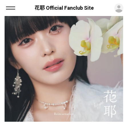
ロ
花耶 Official Fanclub Site