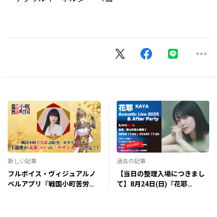
新しい記事
過去の記事
フルボイス・ヴィジュアルノ
【当日の整理入場につきまし
ベルアプリ『戦国小町苦労譚
て】8月24日(日)『花耶
語絵巻 - カタリエマキ -』主題
Acoustic Live 2025 & After
歌担当決定！
Party』