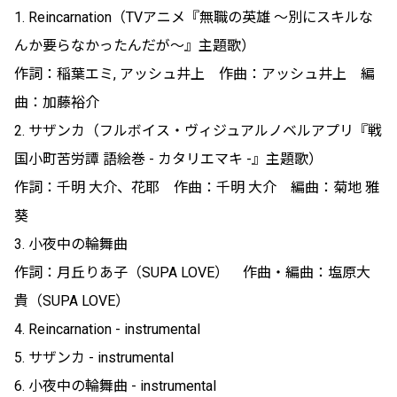
1. Reincarnation（TVアニメ『無職の英雄 ～別にスキルな
んか要らなかったんだが～』主題歌）
作詞：稲葉エミ, アッシュ井上 作曲：アッシュ井上 編
曲：加藤裕介
2. サザンカ（フルボイス・ヴィジュアルノベルアプリ『戦
国小町苦労譚 語絵巻 - カタリエマキ -』主題歌）
作詞：千明 大介、花耶 作曲：千明 大介 編曲：菊地 雅
葵
3. 小夜中の輪舞曲
作詞：月丘りあ子（SUPA LOVE） 作曲・編曲：塩原大
貴（SUPA LOVE）
4. Reincarnation - instrumental
5. サザンカ - instrumental
6. 小夜中の輪舞曲 - instrumental